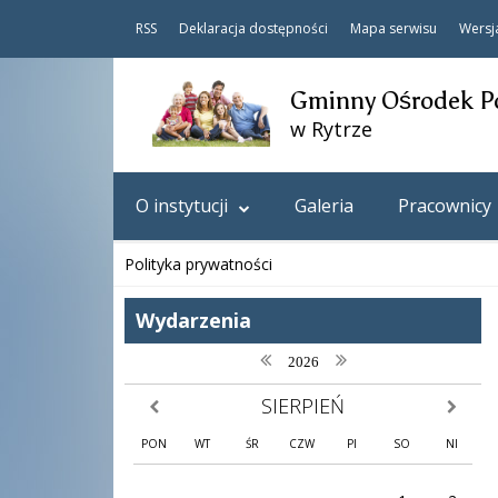
RSS
Deklaracja dostępności
Mapa serwisu
Wersj
Gminny Ośrodek P
w Rytrze
O instytucji
Galeria
Pracownicy
Polityka prywatności
Wydarzenia
poprzedni rok
następny rok
2026
SIERPIEŃ
poprzedni miesiąc
następny
PON
WT
ŚR
CZW
PI
SO
NI