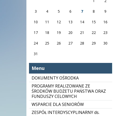
1
2
3
4
5
6
7
8
9
10
11
12
13
14
15
16
17
18
19
20
21
22
23
24
25
26
27
28
29
30
31
Menu
DOKUMENTY OŚRODKA
PROGRAMY REALIZOWANE ZE
ŚRODKÓW BUDŻETU PAŃSTWA ORAZ
FUNDUSZY CELOWYCH
WSPARCIE DLA SENIORÓW
ZESPÓŁ INTERDYSCYPLINARNY ds.