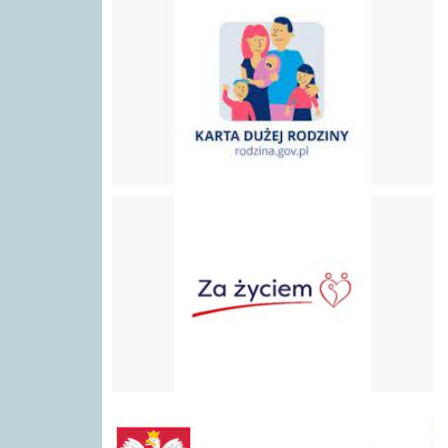
Program "Za Życiem"
gov.pl