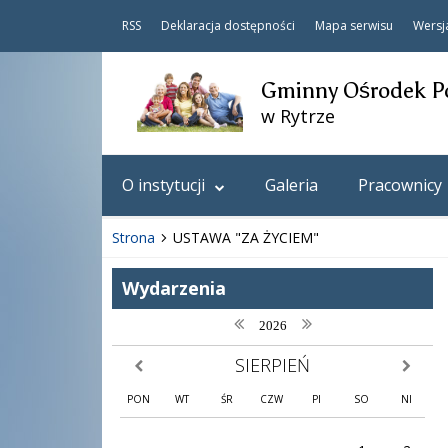
RSS
Deklaracja dostępności
Mapa serwisu
Wersj
Gminny Ośrodek P
w Rytrze
O instytucji
Galeria
Pracownicy
Strona
USTAWA "ZA ŻYCIEM"
Wydarzenia
poprzedni rok
następny rok
2026
SIERPIEŃ
poprzedni miesiąc
następny
PON
WT
ŚR
CZW
PI
SO
NI