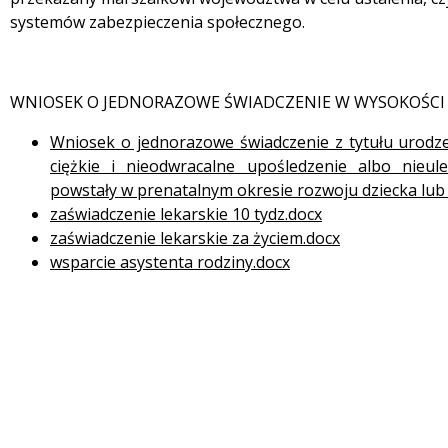
systemów zabezpieczenia społecznego.
WNIOSEK O JEDNORAZOWE ŚWIADCZENIE W WYSOKOŚCI 4 
Wniosek o jednorazowe świadczenie z tytułu urodz
ciężkie i nieodwracalne upośledzenie albo nieul
powstały w prenatalnym okresie rozwoju dziecka lub
zaświadczenie lekarskie 10 tydz.docx
zaświadczenie lekarskie za życiem.docx
wsparcie asystenta rodziny.docx