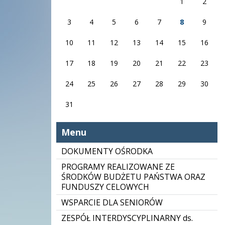
1
2
3
4
5
6
7
8
9
10
11
12
13
14
15
16
17
18
19
20
21
22
23
24
25
26
27
28
29
30
31
Menu
DOKUMENTY OŚRODKA
PROGRAMY REALIZOWANE ZE
ŚRODKÓW BUDŻETU PAŃSTWA ORAZ
FUNDUSZY CELOWYCH
WSPARCIE DLA SENIORÓW
ZESPÓŁ INTERDYSCYPLINARNY ds.