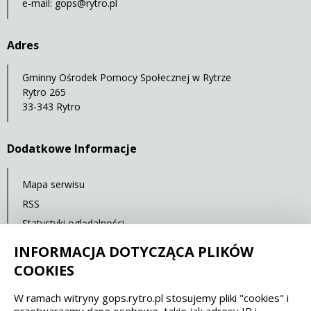
e-mail:
gops@rytro.pl
Adres
Gminny Ośrodek Pomocy Społecznej w Rytrze
Rytro 265
33-343 Rytro
Dodatkowe Informacje
Mapa serwisu
RSS
Statystyki oglądalności
Ostatnia aktualizacja: 30.09.2021 12:00
INFORMACJA DOTYCZĄCA PLIKÓW
COOKIES
Spełniamy standardy dostępności oraz W3C
W ramach witryny gops.rytro.pl stosujemy pliki "cookies" i