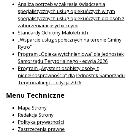
Analiza potrzeb w zakresie świadczenia
specjalistycznych usług opiekuńczych w tym
specjalistycznych usług opiekuńczych dla osób z
zaburzeniami psychicznymi
Standardy Ochrony Małoletnich
„Wsparcie usług społecznych na terenie Gminy
Rytro”
Program „Opieka wytchnieniowa” dla Jednostek
Samorządu Terytorialnego - edycja 2026
Program „Asystent osobisty osoby z
niepełnosprawnością” dla Jednostek Samorządu
Terytorialnego - edycja 2026
Menu Techniczne
Mapa Strony
Redakcja Strony
Polityka prywatności
Zastrzeżenia prawne