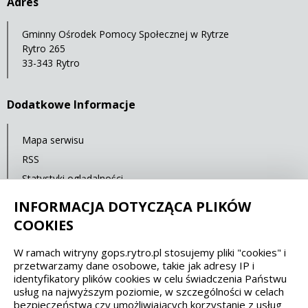
Adres
Gminny Ośrodek Pomocy Społecznej w Rytrze
Rytro 265
33-343 Rytro
Dodatkowe Informacje
Mapa serwisu
RSS
Statystyki oglądalności
Ostatnia aktualizacja: 30.09.2021 12:00
INFORMACJA DOTYCZĄCA PLIKÓW
COOKIES
Spełniamy standardy dostępności oraz W3C
W ramach witryny gops.rytro.pl stosujemy pliki "cookies" i
przetwarzamy dane osobowe, takie jak adresy IP i
WCAG 2.1
SECTION 508
EAA/EN 301549
identyfikatory plików cookies w celu świadczenia Państwu
usług na najwyższym poziomie, w szczególności w celach
bezpieczeństwa czy umożliwiających korzystanie z usług