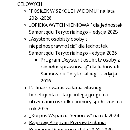
CELOWYCH
"POSIŁEK W SZKOLE I W DOMU" na lata
2024-2028
,,OPIEKA WYTCHNIENIOWA ‘’ dla Jednostek
Samorządu Terytorialnego – edycja 2025
„Asystent osobisty osoby z
niepełnosprawnością” dla Jednostek
Samorządu Terytorialnego - edycja 2026
Program „Asystent osobisty osoby z
niepełnosprawnością” dla Jednostek
Samorządu Terytorialnego - edycja
2026
Dofinansowanie zadania własnego
beneficjenta dotacji polegającego na
utrzymaniu ośrodka pomocy społecznej na
rok 2026
,,Korpus Wsparcia Seniorów‘’ na rok 2024
Rządowy Program Przeciwdziałania
Przemocy Domowej na lata 2024–2030