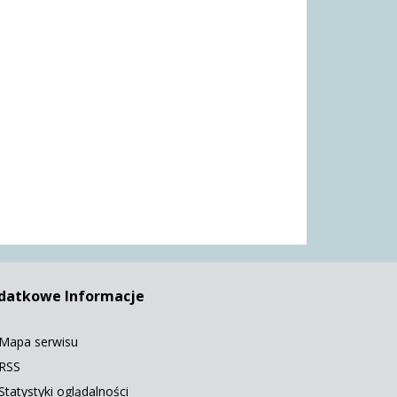
datkowe Informacje
Mapa serwisu
RSS
Statystyki oglądalności