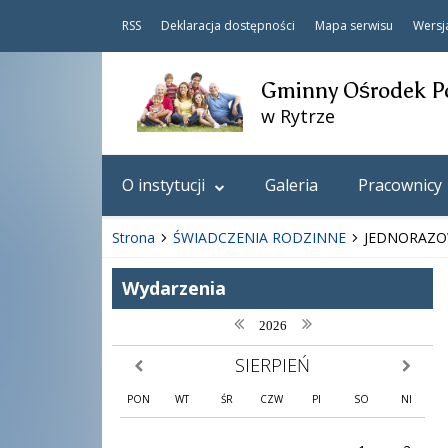
RSS
Deklaracja dostępności
Mapa serwisu
Wersj
Gminny Ośrodek P
w Rytrze
O instytucji
Galeria
Pracownicy
Strona
ŚWIADCZENIA RODZINNE
JEDNORAZOW
Wydarzenia
poprzedni rok
następny rok
2026
SIERPIEŃ
poprzedni miesiąc
następny
PON
WT
ŚR
CZW
PI
SO
NI