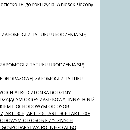
 dziecko 18-go roku życia. Wniosek złożony
ZAPOMOGI Z TYTUŁU URODZENIA SIĘ
ZAPOMOGI Z TYTUŁU URODZENIA SIĘ
 JEDNORAZOWEJ ZAPOMOGI Z TYTUŁU
OICH ALBO CZŁONKA RODZINY
ZAJĄCYM OKRES ZASIŁKOWY, INNYCH NIŻ
TKIEM DOCHODOWYM OD OSÓB
RT. 30B, ART. 30C, ART. 30E I ART. 30F
OCHODOWYM OD OSÓB FIZYCZNYCH
GO GOSPODARSTWA ROLNEGO ALBO