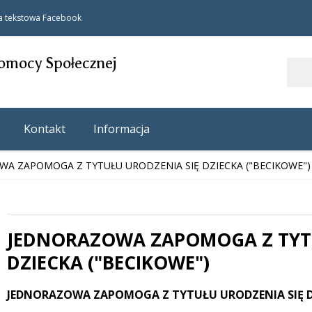
a tekstowa
Facebook
omocy Społecznej
Szukaj
Kontakt
Informacja
A ZAPOMOGA Z TYTUŁU URODZENIA SIĘ DZIECKA ("BECIKOWE")
JEDNORAZOWA ZAPOMOGA Z TYTU
 miesiąc
DZIECKA ("BECIKOWE")
Treść
JEDNORAZOWA ZAPOMOGA Z TYTUŁU URODZENIA SIĘ D