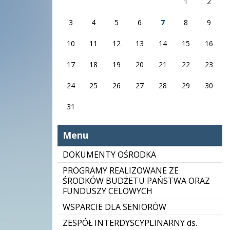
1
2
3
4
5
6
7
8
9
10
11
12
13
14
15
16
17
18
19
20
21
22
23
24
25
26
27
28
29
30
31
Menu
DOKUMENTY OŚRODKA
PROGRAMY REALIZOWANE ZE
ŚRODKÓW BUDŻETU PAŃSTWA ORAZ
FUNDUSZY CELOWYCH
WSPARCIE DLA SENIORÓW
ZESPÓŁ INTERDYSCYPLINARNY ds.