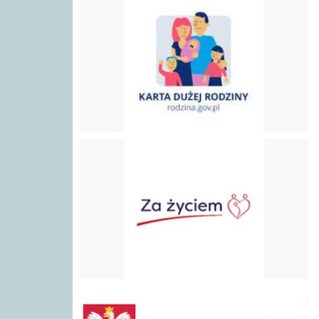
Program "Za Życiem"
gov.pl