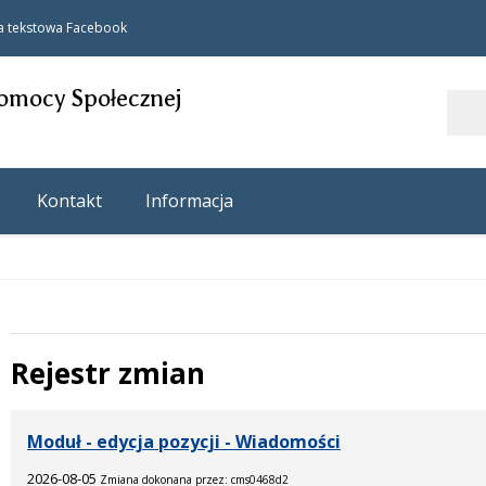
a tekstowa
Facebook
omocy Społecznej
Szukaj
Kontakt
Informacja
Rejestr zmian
 miesiąc
Moduł - edycja pozycji - Wiadomości
2026-08-05
Zmiana dokonana przez: cms0468d2