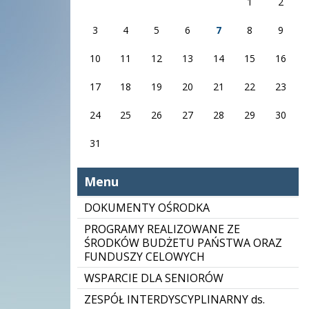
1
2
3
4
5
6
7
8
9
10
11
12
13
14
15
16
17
18
19
20
21
22
23
24
25
26
27
28
29
30
31
Menu
DOKUMENTY OŚRODKA
PROGRAMY REALIZOWANE ZE
ŚRODKÓW BUDŻETU PAŃSTWA ORAZ
FUNDUSZY CELOWYCH
WSPARCIE DLA SENIORÓW
ZESPÓŁ INTERDYSCYPLINARNY ds.