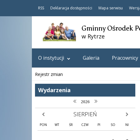
RSS
Deklaracja dostępności
Mapa serwisu
Wersj
Gminny Ośrodek P
w Rytrze
O instytucji
Galeria
Pracownicy
Rejestr zmian
Wydarzenia
poprzedni rok
następny rok
2026
SIERPIEŃ
poprzedni miesiąc
następny
PON
WT
ŚR
CZW
PI
SO
NI