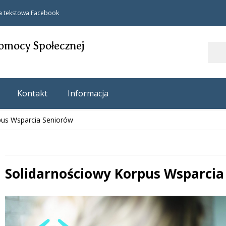
a tekstowa
Facebook
omocy Społecznej
Szukaj
Kontakt
Informacja
pus Wsparcia Seniorów
Solidarnościowy Korpus Wsparcia
 miesiąc
Treść