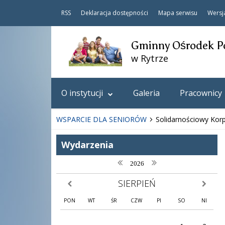
RSS
Deklaracja dostępności
Mapa serwisu
Wersj
Gminny Ośrodek P
w Rytrze
O instytucji
Galeria
Pracownicy
WSPARCIE DLA SENIORÓW
Solidarnościowy Kor
Wydarzenia
poprzedni rok
następny rok
2026
SIERPIEŃ
poprzedni miesiąc
następny
PON
WT
ŚR
CZW
PI
SO
NI