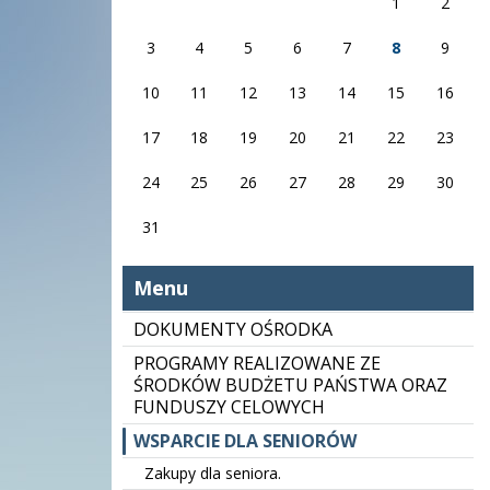
1
2
3
4
5
6
7
8
9
10
11
12
13
14
15
16
17
18
19
20
21
22
23
24
25
26
27
28
29
30
31
Menu
DOKUMENTY OŚRODKA
PROGRAMY REALIZOWANE ZE
ŚRODKÓW BUDŻETU PAŃSTWA ORAZ
FUNDUSZY CELOWYCH
WSPARCIE DLA SENIORÓW
Zakupy dla seniora.