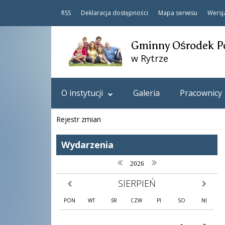
RSS
Deklaracja dostępności
Mapa serwisu
Wersj
Gminny Ośrodek P
w Rytrze
O instytucji
Galeria
Pracownicy
Rejestr zmian
Wydarzenia
poprzedni rok
następny rok
2026
SIERPIEŃ
poprzedni miesiąc
następny
PON
WT
ŚR
CZW
PI
SO
NI