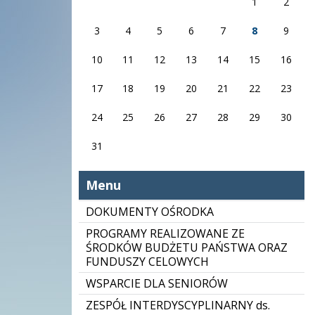
1
2
3
4
5
6
7
8
9
10
11
12
13
14
15
16
17
18
19
20
21
22
23
24
25
26
27
28
29
30
31
Menu
DOKUMENTY OŚRODKA
PROGRAMY REALIZOWANE ZE
ŚRODKÓW BUDŻETU PAŃSTWA ORAZ
FUNDUSZY CELOWYCH
WSPARCIE DLA SENIORÓW
ZESPÓŁ INTERDYSCYPLINARNY ds.