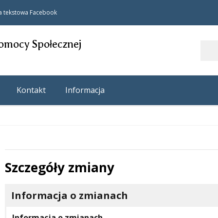
a tekstowa
Facebook
omocy Społecznej
Szukaj
Kontakt
Informacja
Szczegóły zmiany
 miesiąc
Informacja o zmianach
Informacja o zmianach