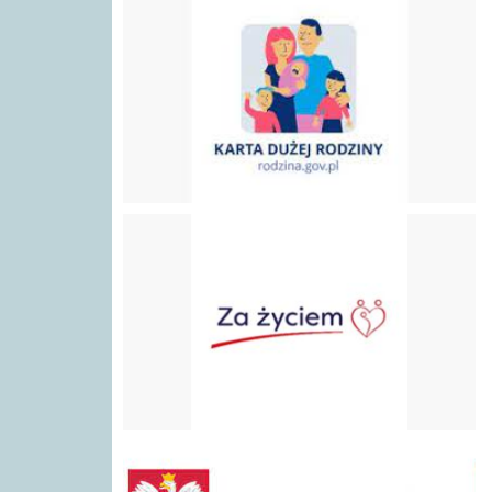
Program "Za Życiem"
gov.pl