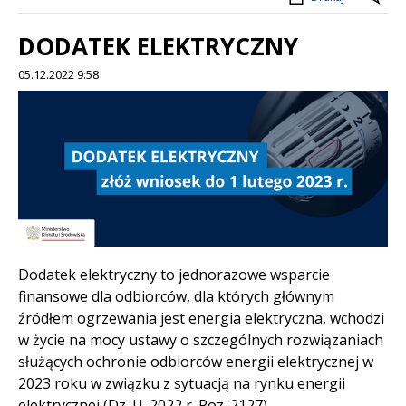
DODATEK ELEKTRYCZNY
05.12.2022 9:58
Treść
Dodatek elektryczny to jednorazowe wsparcie
finansowe dla odbiorców, dla których głównym
źródłem ogrzewania jest energia elektryczna, wchodzi
w życie na mocy ustawy o szczególnych rozwiązaniach
służących ochronie odbiorców energii elektrycznej w
2023 roku w związku z sytuacją na rynku energii
elektrycznej (Dz. U. 2022 r. Poz. 2127).