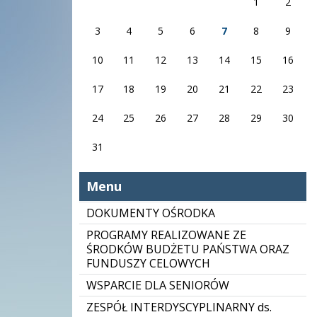
1
2
3
4
5
6
7
8
9
10
11
12
13
14
15
16
17
18
19
20
21
22
23
24
25
26
27
28
29
30
31
Menu
DOKUMENTY OŚRODKA
PROGRAMY REALIZOWANE ZE
ŚRODKÓW BUDŻETU PAŃSTWA ORAZ
FUNDUSZY CELOWYCH
WSPARCIE DLA SENIORÓW
ZESPÓŁ INTERDYSCYPLINARNY ds.