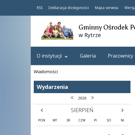
RSS
Deklaracja dostępności
Mapa serwisu
Wersj
Gminny Ośrodek P
w Rytrze
O instytucji
Galeria
Pracownicy
Wiadomości
Wydarzenia
poprzedni rok
następny rok
2026
SIERPIEŃ
poprzedni miesiąc
następny
PON
WT
ŚR
CZW
PI
SO
NI