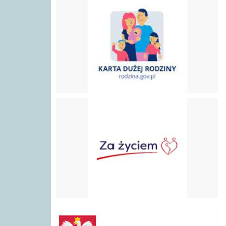
Program "Za Życiem"
gov.pl