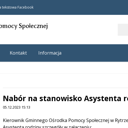
a tekstowa
Facebook
omocy Społecznej
Szukaj
Kontakt
Informacja
Nabór na stanowisko Asystenta r
 miesiąc
05.12.2023 15:13
Treść
Kierownik Gminnego Ośrodka Pomocy Społecznej w Rytrze
Asystenta rodziny szczegóły w załaczeniu: