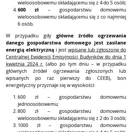
wieloosobowemu składającemu się z 4 do 5 osób;
600 zł
– gospodarstwu domowemu
wieloosobowemu składającemu się z co najmniej
6 osób.
W przypadku gdy
główne źródło
ogrzewania
danego gospodarstwa domowego jest zasilane
energią elektryczną
i jest
wpisane lub zgłoszone do
Centralnej Ewidencji Emisyjności Budynków do dnia 1
kwietnia 2024 r.
(albo po tym dniu – w przypadku
głównych źródeł ogrzewania zgłoszonych lub
wpisanych po raz pierwszy do CEEB), bon
energetyczny przyznaje się w wysokości:
600 zł – gospodarstwu domowemu
jednoosobowemu;
800 zł – gospodarstwu domowemu
wieloosobowemu składającemu się z 2 do 3 osób;
1000 zł – gospodarstwu domowemu