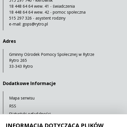
515 297 740 - kierownik
18 448 64 64 wew. 41 - świadczenia
18 448 64 64 wew. 42 - pomoc społeczna
515 297 326 - asystent rodziny
e-mail:
gops@rytro.pl
Adres
Gminny Ośrodek Pomocy Społecznej w Rytrze
Rytro 265
33-343 Rytro
Dodatkowe Informacje
Mapa serwisu
RSS
Statystyki oglądalności
Ostatnia aktualizacja: 30.09.2021 12:00
INFORMACJA DOTYCZĄCA PLIKÓW