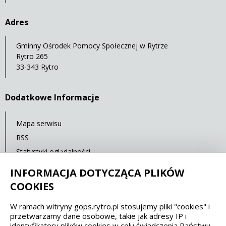
Adres
Gminny Ośrodek Pomocy Społecznej w Rytrze
Rytro 265
33-343 Rytro
Dodatkowe Informacje
Mapa serwisu
RSS
Statystyki oglądalności
Ostatnia aktualizacja: 30.09.2021 12:00
INFORMACJA DOTYCZĄCA PLIKÓW
COOKIES
Spełniamy standardy dostępności oraz W3C
W ramach witryny gops.rytro.pl stosujemy pliki "cookies" i
przetwarzamy dane osobowe, takie jak adresy IP i
WCAG 2.1
SECTION 508
EAA/EN 301549
identyfikatory plików cookies w celu świadczenia Państwu