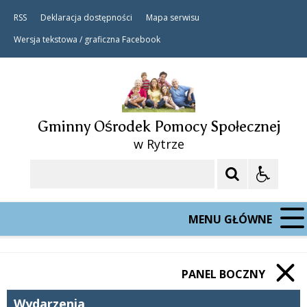
RSS
Deklaracja dostępności
Mapa serwisu
Wersja tekstowa / graficzna
Facebook
Gminny Ośrodek Pomocy Społecznej
w Rytrze
Szukaj
MENU GŁÓWNE
PANEL BOCZNY
Wydarzenia