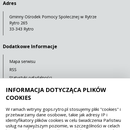
Adres
Gminny Ośrodek Pomocy Społecznej w Rytrze
Rytro 265
33-343 Rytro
Dodatkowe Informacje
Mapa serwisu
RSS
Statystyki oglądalności
Ostatnia aktualizacja: 30.09.2021 12:00
INFORMACJA DOTYCZĄCA PLIKÓW
COOKIES
Spełniamy standardy dostępności oraz W3C
W ramach witryny gops.rytro.pl stosujemy pliki "cookies" i
przetwarzamy dane osobowe, takie jak adresy IP i
WCAG 2.1
SECTION 508
EAA/EN 301549
identyfikatory plików cookies w celu świadczenia Państwu
usług na najwyższym poziomie, w szczególności w celach