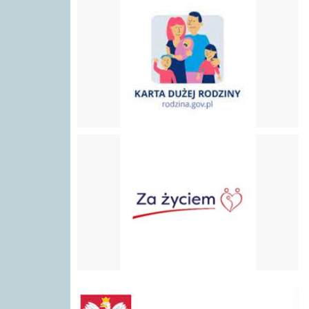
Program "Za Życiem"
gov.pl