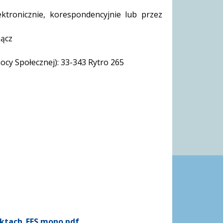
ektronicznie, korespondencyjnie lub przez
Sącz
ocy Społecznej): 33-343 Rytro 265
ektach_EFS mono.pdf