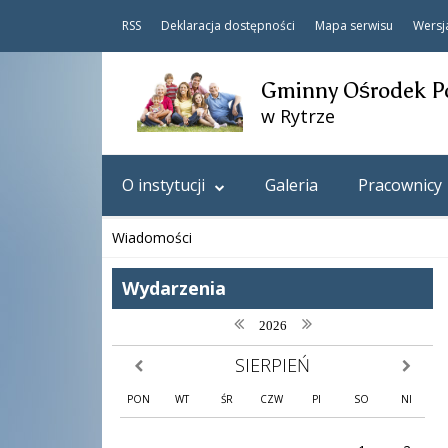
RSS
Deklaracja dostępności
Mapa serwisu
Wersj
Gminny Ośrodek P
w Rytrze
O instytucji
Galeria
Pracownicy
Wiadomości
Wydarzenia
poprzedni rok
następny rok
2026
SIERPIEŃ
poprzedni miesiąc
następny
PON
WT
ŚR
CZW
PI
SO
NI