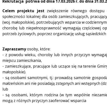
Rekrutacja potrwa od dnia 17.03.2026 r. do dnia 31.03.2
Celem projektu jest
zwiększenie równego dostępu d
społeczności lokalnej dla osób zamieszkujących, pracując
(woj. małopolskie), potrzebujących wsparcia w codziennym
chorobę lub niepełnosprawność wymagają częściowej op
potrzeb życiowych, poprzez organizację usług sąsiedzkich
Zapraszamy
osoby, które:
- z powodu wieku, choroby lub innych przyczyn wymaga
miejscu zamieszkania,
- zamieszkujące, pracujące lub uczące się na terenie Gm
małopolskie).
- są osobami samotnymi, tj.: prowadzą samotnie gospod
małżeńskim ani nie posiadają zstępnych ani wstępnych (dz
lub
- są osobami, którym rodzina (w tym wspólnie niezamie
mogą z różnych przyczyn zaoferować wsparcia