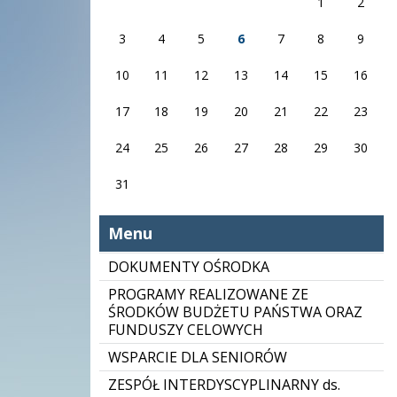
1
2
3
4
5
6
7
8
9
10
11
12
13
14
15
16
17
18
19
20
21
22
23
24
25
26
27
28
29
30
31
Menu
DOKUMENTY OŚRODKA
PROGRAMY REALIZOWANE ZE
ŚRODKÓW BUDŻETU PAŃSTWA ORAZ
FUNDUSZY CELOWYCH
WSPARCIE DLA SENIORÓW
ZESPÓŁ INTERDYSCYPLINARNY ds.