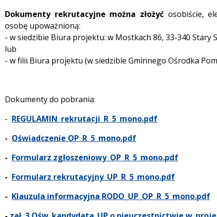
Dokumenty rekrutacyjne można złożyć
osobiście, el
osobę upoważnioną:
- w siedzibie Biura projektu: w Mostkach 86, 33-340 Stary 
lub
- w filii Biura projektu (w siedzibie Gminnego Ośrodka Pom
Dokumenty do pobrania:
-
REGULAMIN_rekrutacji_R_5_mono.pdf
-
Oświadczenie OP_R_5_mono.pdf
-
Formularz zgłoszeniowy_OP_R_5_mono.pdf
-
Formularz rekrutacyjny_UP_R_5_mono.pdf
-
Klauzula informacyjna RODO_UP_OP_R_5_mono.pdf
-
zał. 3 Ośw_kandydata_UP o nieuczestnictwie w_proj