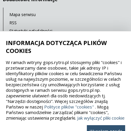
Mapa serwisu
RSS
Statystyki oglądalności
Ostatnia aktualizacja: 30.09.2021 12:00
INFORMACJA DOTYCZĄCA PLIKÓW
COOKIES
Spełniamy standardy dostępności oraz W3C
W ramach witryny gops.rytro.pl stosujemy pliki "cookies" i
przetwarzamy dane osobowe, takie jak adresy IP i
WCAG 2.1
SECTION 508
EAA/EN 301549
identyfikatory plików cookies w celu świadczenia Państwu
usług na najwyższym poziomie, w szczególności w celach
bezpieczeństwa czy umożliwiających korzystanie z usług
IS 5568
dostępnych w ramach serwisu gops.rytro.pl np.
zapewnienie ułatwień dla osób niedowidzących tj.
"Narzędzi dostępności". Więcej szczegółów znajdą
Państwo w naszej
Polityce plików "cookies"
. Mogą
Państwo samodzielnie zarządzać plikami "cookies",
zmieniając ustawienia przeglądarki.
Jak wyłączyć pliki cookie
Wykonanie, obsługa, opieka: Interaktywna Polska